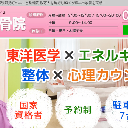
城県阿見町のみこと整骨院-数万人を施術し93％が痛みの改善を実感！